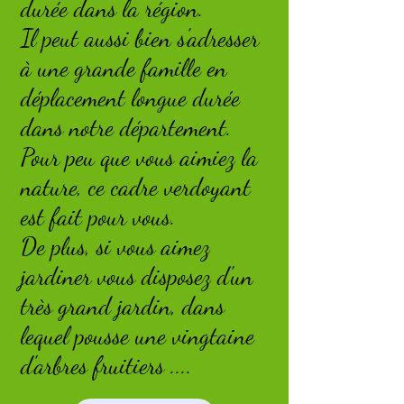
durée dans la région.
Il peut aussi bien s'adresser
à une grande famille en
déplacement longue durée
dans notre département.
Pour peu que vous aimiez la
nature, ce cadre verdoyant
est fait pour vous.
De plus, si vous aimez
jardiner vous disposez d'un
très grand jardin, dans
lequel pousse une vingtaine
d'arbres fruitiers ....