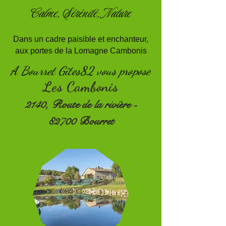
Calme, Sérénité, Nature
Dans un cadre paisible et enchanteur,
aux portes de la Lomagne Cambonis
A Bourret Gîtes82 vous propose
Les Cambonis
2140, Route de la rivière -
82700 Bourret