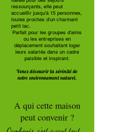
Idéale pour des séjours
ressourçants, elle peut
accueillir jusqu'à 15 personnes,
toutes proches d'un charmant
petit lac.
Parfait pour les groupes d'amis
ou les entreprises en
déplacement souhaitant loger
leurs salariés dans un cadre
paisible et inspirant.
Venez découvrir la sérénité de
notre environnement naturel.
A qui cette maison
peut convenir ?
Cambonis, c'est avant tout