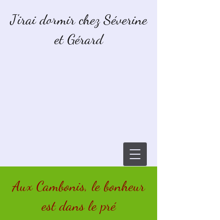
J'irai dormir chez Séverine
et Gérard
Aux Cambonis, le bonheur
est dans le pré