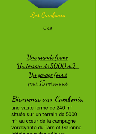
Les
Cambonis
C'est
Une grande ferme
Un terrain de 5000 m2
Un garage fermé
pour 15 personnes
Bienvenue aux Cambonis,
une vaste ferme de 240 m²
située sur un terrain de 5000
m² au cœur de la campagne
verdoyante du Tarn et Garonne.