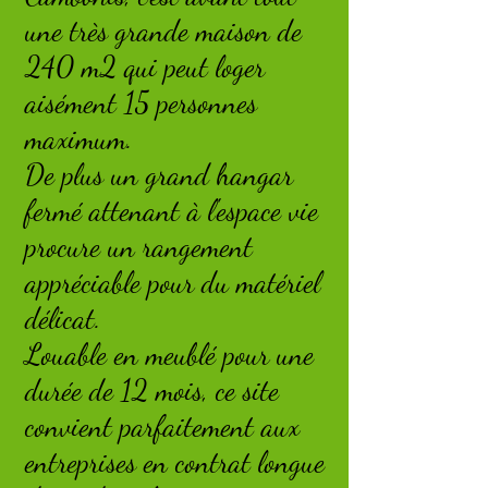
une très grande maison de
240 m2 qui peut loger
aisément 15 personnes
maximum.
De plus un grand hangar
fermé attenant à l'espace vie
procure un rangement
appréciable pour du matériel
délicat.
Louable en meublé pour une
durée de 12 mois, ce site
convient parfaitement aux
entreprises en contrat longue