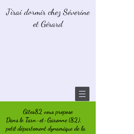
J'irai dormir chez Séverine
et Gérard
Gîtes82 vous propose
Dans le Tarn-et-Garonne (82),
petit département dynamique de la