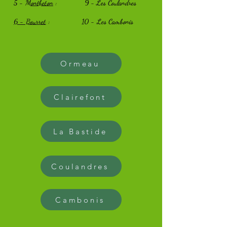
5 -
Montbeton
:
9 - Les Coulandres
6 - Bourret
:
10 - Les Cambonis
Ormeau
Clairefont
La Bastide
Coulandres
Cambonis