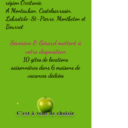
région Occitanie,
A Montauban, Castelsarrasin,
Labastide-St-Pierre, Montbeton et
Bourret
Séverine & Gérard mettent à
votre disposition
10 gîtes de locations
saisonnières
dans 6 maisons de
vacances dédiées
C'est à vous de choisir