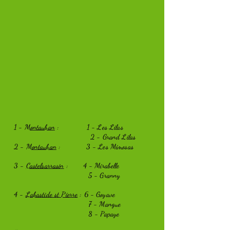
​1 -
Montauban
:
1 - Les Lilas
2 - Grand Lilas
2 -
Montauban
:
3 - Les Mimosas
3 -
Castelsarrasin
:
4 - Mirabelle
5 - Granny
4 -
Labastide st Pierre
:
6 - Goyave
7 - Mangue
8 - Papaye